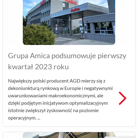
ESG
WZA
Kontakt
Grupa Amica podsumowuje pierwszy
kwartał 2023 roku
Największy polski producent AGD mierzy się z
dekoniunkturą rynkową w Europie i negatywnymi
Prz
uwarunkowaniami makroekonomicznymi, ale
dzięki podjętym inicjatywom optymalizacyjnym
istotnie zwiększył zyskowność na poziomie
operacyjnym. ...