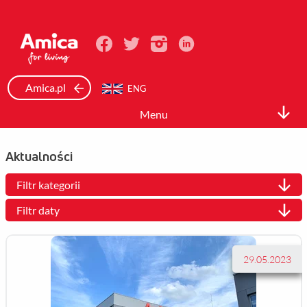
Amica.pl
ENG
Menu
Relacje inwestorskie
Aktualności
Spółka
Filtr kategorii
Akcje i akcjonariat
Filtr daty
Dane finansowe
Raporty
29.05.2023
Ład korporacyjny