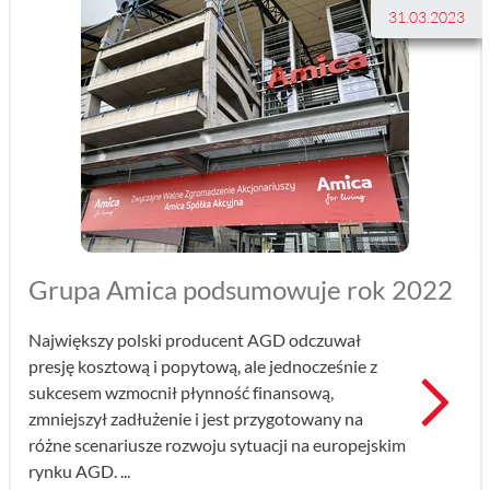
31.03.2023
Grupa Amica podsumowuje rok 2022
Największy polski producent AGD odczuwał
presję kosztową i popytową, ale jednocześnie z
Prz
sukcesem wzmocnił płynność finansową,
zmniejszył zadłużenie i jest przygotowany na
różne scenariusze rozwoju sytuacji na europejskim
rynku AGD. ...