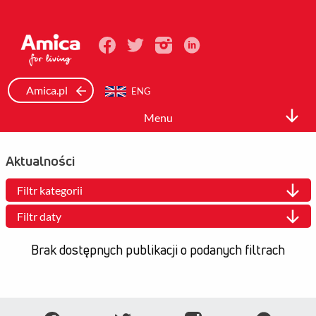
Amica.pl
ENG
Menu
Relacje inwestorskie
Aktualności
Spółka
Filtr kategorii
Akcje i akcjonariat
Filtr daty
Dane finansowe
Brak dostępnych publikacji o podanych filtrach
Raporty
Ład korporacyjny