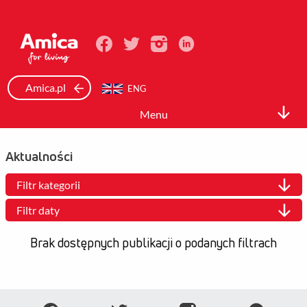
Amica.pl
ENG
Menu
Relacje inwestorskie
Aktualności
Spółka
Filtr kategorii
Akcje i akcjonariat
Filtr daty
Dane finansowe
Brak dostępnych publikacji o podanych filtrach
Raporty
Ład korporacyjny