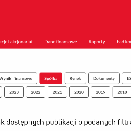
kcje i akcjonariat
Dane finansowe
Raporty
Ład ko
Wyniki finansowe
Spółka
Rynek
Dokumenty
E
2023
2022
2021
2020
2019
2018
k dostępnych publikacji o podanych filt