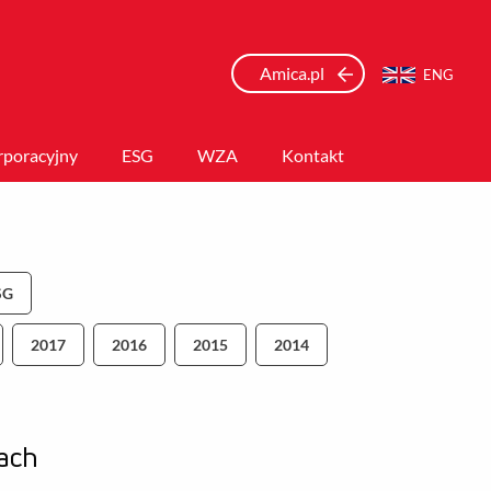
Amica.pl
ENG
rporacyjny
ESG
WZA
Kontakt
SG
2017
2016
2015
2014
rach