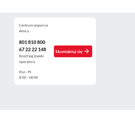
Centrum wsparcia
Amica
801 810 800
67 22 22 148
Skontaktuj się
Koszt wg stawki
operatora
Pon - Pt
8:00 - 18:00