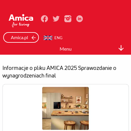
Amica.pl
ENG
Menu
Relacje inwestorskie
Informacje o pliku AMICA 2025 Sprawozdanie o
Spółka
wynagrodzeniach final
Akcje i akcjonariat
Dane finansowe
Raporty
Ład korporacyjny