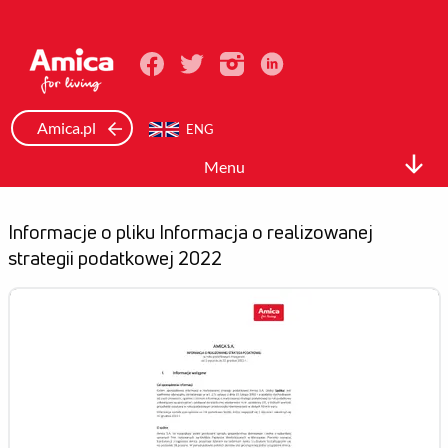
Amica.pl
ENG
Menu
Relacje inwestorskie
Informacje o pliku Informacja o realizowanej
Spółka
strategii podatkowej 2022
Akcje i akcjonariat
Dane finansowe
Raporty
Ład korporacyjny