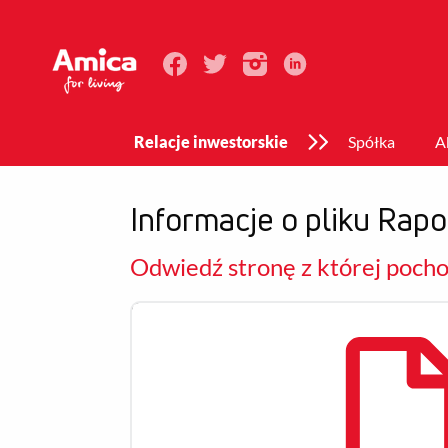
Relacje inwestorskie
Spółka
A
Informacje o pliku Rapor
Odwiedź stronę z której pochod