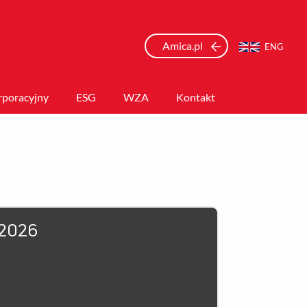
Amica.pl
ENG
rporacyjny
ESG
WZA
Kontakt
0-2026