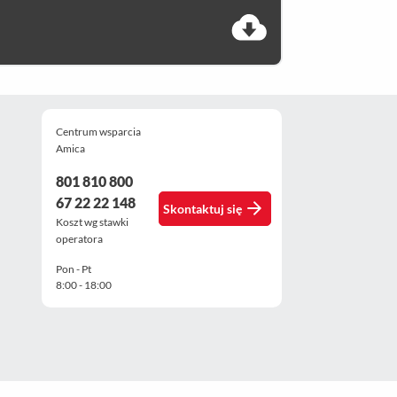
Centrum wsparcia
Amica
801 810 800
67 22 22 148
Skontaktuj się
Koszt wg stawki
operatora
Pon - Pt
8:00 - 18:00