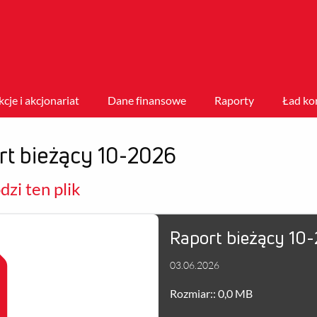
kcje i akcjonariat
Dane finansowe
Raporty
Ład ko
t bieżący 10-2026
zi ten plik
Raport bieżący 1
03.06.2026
Rozmiar:: 0,0 MB