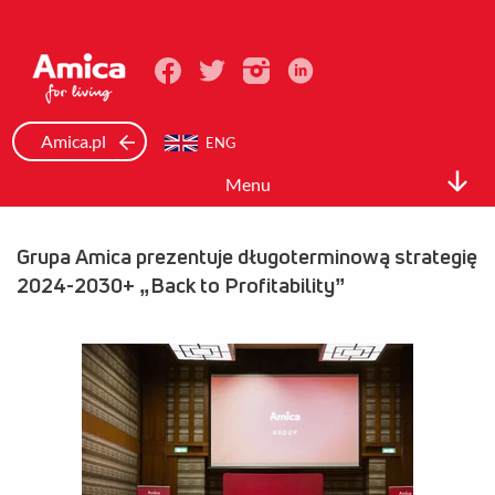
Amica.pl
ENG
Menu
Relacje inwestorskie
Grupa Amica prezentuje długoterminową strategię
Spółka
2024-2030+ „Back to Profitability”
Akcje i akcjonariat
Dane finansowe
Raporty
Ład korporacyjny