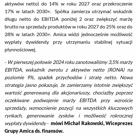
aktywów netto) do 14% w roku 2027 oraz przekroczenie
17% w latach 2030+. Spółka zamierza utrzymać wskaźnik
długu netto do EBITDA poniżej 2 oraz zwiększyć marżę
brutto na sprzedaży produktów w roku 2027 do 25% oraz do
28% w latach 2030+. Amica widzi jednocześnie możliwość
wypłaty dywidendy przy utrzymaniu stabilnej sytuacji
płynnościowej.
-
W pierwszej połowie 2024 roku zanotowaliśmy 3,5% marży
EBITDA, wskaźnik zwrotu z aktywów netto (RONA) na
poziomie 9%, spadek przychodów i stratę netto. Nowa
strategia jasno pokazuje, że zamierzamy istotnie zwiększyć
wartość generowaną dla akcjonariuszy, chociażby poprzez
oczekiwane podwojenie marży EBITDA przy wzroście
sprzedaży, wzmocnienie pozycji na wszystkich kluczowych
rynkach, generowanie zysków i możliwość rokrocznej
wypłaty dywidendy
-
mówi Michał Rakowski, Wiceprezes
Grupy Amica ds. finansów.