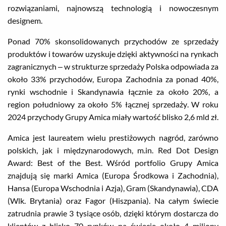
rozwiązaniami, najnowszą technologią i nowoczesnym
designem.
Ponad 70% skonsolidowanych przychodów ze sprzedaży
produktów i towarów uzyskuje dzięki aktywności na rynkach
zagranicznych – w strukturze sprzedaży Polska odpowiada za
około 33% przychodów, Europa Zachodnia za ponad 40%,
rynki wschodnie i Skandynawia łącznie za około 20%, a
region południowy za około 5% łącznej sprzedaży. W roku
2024 przychody Grupy Amica miały wartość blisko 2,6 mld zł.
Amica jest laureatem wielu prestiżowych nagród, zarówno
polskich, jak i międzynarodowych, m.in. Red Dot Design
Award: Best of the Best. Wśród portfolio Grupy Amica
znajdują się marki Amica (Europa Środkowa i Zachodnia),
Hansa (Europa Wschodnia i Azja), Gram (Skandynawia), CDA
(Wlk. Brytania) oraz Fagor (Hiszpania). Na całym świecie
zatrudnia prawie 3 tysiące osób, dzięki którym dostarcza do
klientów z blisko 70 rynków na świecie około 4 miliony