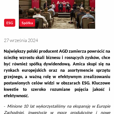
ESG
WZA
Kontakt
ESG
Spółka
27 września 2024
Największy polski producent AGD zamierza powrócić na
ścieżkę wzrostu skali biznesu i rosnących zysków, chce
być również spółką dywidendową. Amica skupi się na
rynkach europejskich oraz na asortymencie sprzętu
grzejnego, a ważną rolę w efektywnym zrealizowaniu
postawionych celów widzi w obszarach ESG. Kluczowe
kwestie to szeroko rozumiane pojęcia jakość i
efektywność.
-
Minione 10 lat wykorzystaliśmy na ekspansję w Europie
Zachodniej, inwestycje w moce produkcyjne i nowe